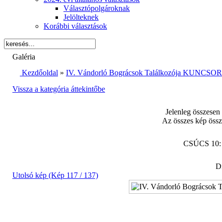
Választópolgároknak
Jelölteknek
Korábbi választások
Galéria
Kezdőoldal
»
IV. Vándorló Bográcsok Találkozója KUNCSORB
Vissza a kategória áttekintőbe
Jelenleg összesen
Az összes kép össz
CSÚCS 10
Di
Utolsó kép (Kép 117 / 137)