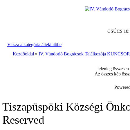
CSÚCS 10
Vissza a kategória áttekintőbe
Kezdőoldal
»
IV. Vándorló Bográcsok Találkozója KUNCSORB
Jelenleg összesen
Az összes kép össz
Powered
Tiszapüspöki Községi Önko
Reserved