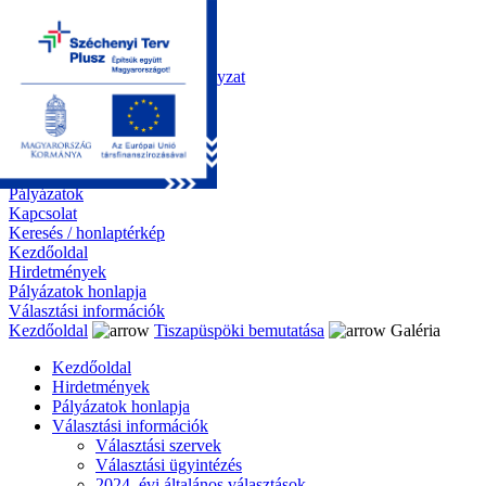
Kezdőoldal
Önkormányzat
Polgármesteri Hivatal
Roma Nemzetiségi Önkormányzat
Elektronikus ügyintézés
Közérdekű információk
Tiszapüspöki bemutatása
Galéria
Díjazottaink
Pályázatok
Kapcsolat
Keresés / honlaptérkép
Kezdőoldal
Hirdetmények
Pályázatok honlapja
Választási információk
Kezdőoldal
Tiszapüspöki bemutatása
Galéria
Kezdőoldal
Hirdetmények
Pályázatok honlapja
Választási információk
Választási szervek
Választási ügyintézés
2024. évi általános választások