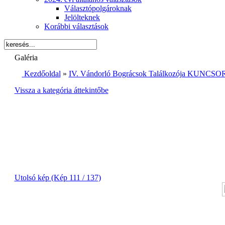
Választópolgároknak
Jelölteknek
Korábbi választások
Galéria
Kezdőoldal
»
IV. Vándorló Bográcsok Találkozója KUNCSOR
Vissza a kategória áttekintőbe
Utolsó kép (Kép 111 / 137)