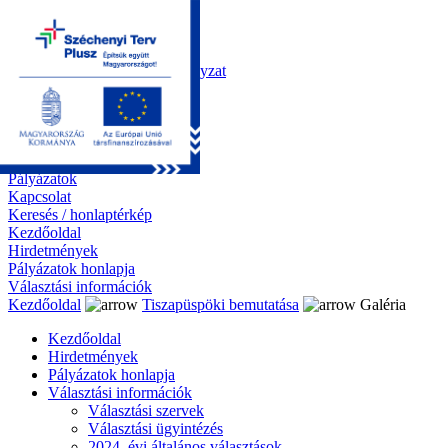
Kezdőoldal
Önkormányzat
Polgármesteri Hivatal
Roma Nemzetiségi Önkormányzat
Elektronikus ügyintézés
Közérdekű információk
Tiszapüspöki bemutatása
Galéria
Díjazottaink
Pályázatok
Kapcsolat
Keresés / honlaptérkép
Kezdőoldal
Hirdetmények
Pályázatok honlapja
Választási információk
Kezdőoldal
Tiszapüspöki bemutatása
Galéria
Kezdőoldal
Hirdetmények
Pályázatok honlapja
Választási információk
Választási szervek
Választási ügyintézés
2024. évi általános választások