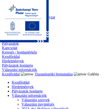
Kezdőoldal
Önkormányzat
Polgármesteri Hivatal
Roma Nemzetiségi Önkormányzat
Elektronikus ügyintézés
Közérdekű információk
Tiszapüspöki bemutatása
Galéria
Díjazottaink
Pályázatok
Kapcsolat
Keresés / honlaptérkép
Kezdőoldal
Hirdetmények
Pályázatok honlapja
Választási információk
Kezdőoldal
Tiszapüspöki bemutatása
Galéria
Kezdőoldal
Hirdetmények
Pályázatok honlapja
Választási információk
Választási szervek
Választási ügyintézés
2024. évi általános választások