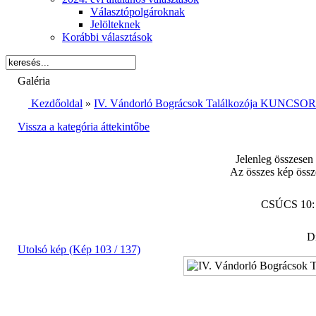
Választópolgároknak
Jelölteknek
Korábbi választások
Galéria
Kezdőoldal
»
IV. Vándorló Bográcsok Találkozója KUNCSORB
Vissza a kategória áttekintőbe
Jelenleg összesen
Az összes kép össz
CSÚCS 10
Di
Utolsó kép (Kép 103 / 137)