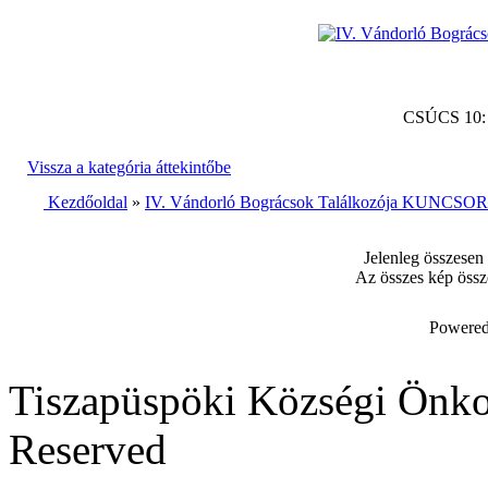
CSÚCS 10
Vissza a kategória áttekintőbe
Kezdőoldal
»
IV. Vándorló Bográcsok Találkozója KUNCSORB
Jelenleg összesen
Az összes kép össz
Powered
Tiszapüspöki Községi Önko
Reserved