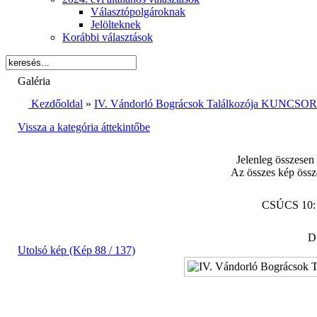
Választópolgároknak
Jelölteknek
Korábbi választások
Galéria
Kezdőoldal
»
IV. Vándorló Bográcsok Találkozója KUNCSORB
Vissza a kategória áttekintőbe
Jelenleg összesen
Az összes kép össz
CSÚCS 10
Di
Utolsó kép (Kép 88 / 137)