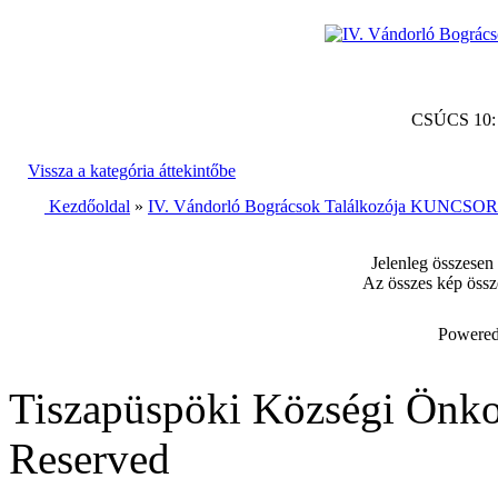
CSÚCS 10
Vissza a kategória áttekintőbe
Kezdőoldal
»
IV. Vándorló Bográcsok Találkozója KUNCSORB
Jelenleg összesen
Az összes kép össz
Powered
Tiszapüspöki Községi Önko
Reserved