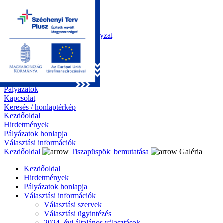
Kezdőoldal
Önkormányzat
Polgármesteri Hivatal
Roma Nemzetiségi Önkormányzat
Elektronikus ügyintézés
Közérdekű információk
Tiszapüspöki bemutatása
Galéria
Díjazottaink
Pályázatok
Kapcsolat
Keresés / honlaptérkép
Kezdőoldal
Hirdetmények
Pályázatok honlapja
Választási információk
Kezdőoldal
Tiszapüspöki bemutatása
Galéria
Kezdőoldal
Hirdetmények
Pályázatok honlapja
Választási információk
Választási szervek
Választási ügyintézés
2024. évi általános választások