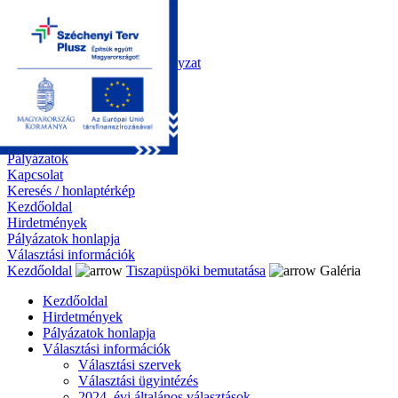
Kezdőoldal
Önkormányzat
Polgármesteri Hivatal
Roma Nemzetiségi Önkormányzat
Elektronikus ügyintézés
Közérdekű információk
Tiszapüspöki bemutatása
Galéria
Díjazottaink
Pályázatok
Kapcsolat
Keresés / honlaptérkép
Kezdőoldal
Hirdetmények
Pályázatok honlapja
Választási információk
Kezdőoldal
Tiszapüspöki bemutatása
Galéria
Kezdőoldal
Hirdetmények
Pályázatok honlapja
Választási információk
Választási szervek
Választási ügyintézés
2024. évi általános választások