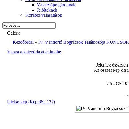
Választópolgároknak
Jelölteknek
Korábbi választások
Galéria
Kezdőoldal
»
IV. Vándorló Bográcsok Találkozója KUNCSORB
Vissza a kategória áttekintőbe
Jelenleg összesen
Az összes kép össz
CSÚCS 10
Di
Utolsó kép (Kép 86 / 137)