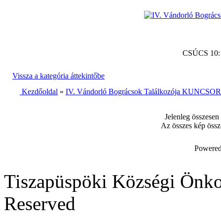
CSÚCS 10
Vissza a kategória áttekintőbe
Kezdőoldal
»
IV. Vándorló Bográcsok Találkozója KUNCSORB
Jelenleg összesen
Az összes kép össz
Powered
Tiszapüspöki Községi Önko
Reserved