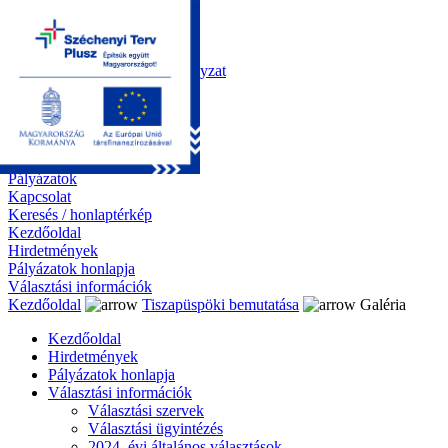
Kezdőoldal
Önkormányzat
Polgármesteri Hivatal
Roma Nemzetiségi Önkormányzat
Elektronikus ügyintézés
Közérdekű információk
Tiszapüspöki bemutatása
Galéria
Díjazottaink
Pályázatok
Kapcsolat
Keresés / honlaptérkép
Kezdőoldal
Hirdetmények
Pályázatok honlapja
Választási információk
Kezdőoldal
Tiszapüspöki bemutatása
Galéria
Kezdőoldal
Hirdetmények
Pályázatok honlapja
Választási információk
Választási szervek
Választási ügyintézés
2024. évi általános választások