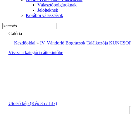
Választópolgároknak
Jelölteknek
Korábbi választások
Galéria
Kezdőoldal
»
IV. Vándorló Bográcsok Találkozója KUNCSOR
Vissza a kategória áttekintőbe
Utolsó kép (Kép 85 / 137)