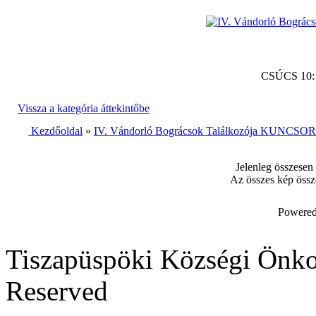
CSÚCS 10
Vissza a kategória áttekintőbe
Kezdőoldal
»
IV. Vándorló Bográcsok Találkozója KUNCSORB
Jelenleg összesen
Az összes kép össz
Powered
Tiszapüspöki Községi Önko
Reserved