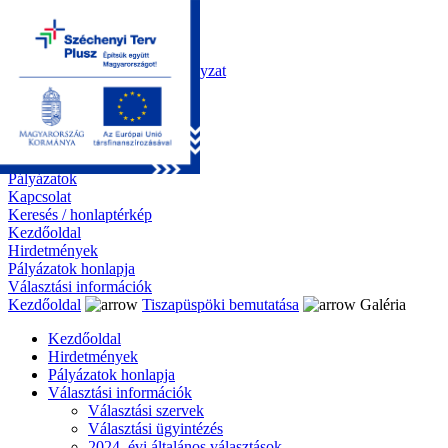
Kezdőoldal
Önkormányzat
Polgármesteri Hivatal
Roma Nemzetiségi Önkormányzat
Elektronikus ügyintézés
Közérdekű információk
Tiszapüspöki bemutatása
Galéria
Díjazottaink
Pályázatok
Kapcsolat
Keresés / honlaptérkép
Kezdőoldal
Hirdetmények
Pályázatok honlapja
Választási információk
Kezdőoldal
Tiszapüspöki bemutatása
Galéria
Kezdőoldal
Hirdetmények
Pályázatok honlapja
Választási információk
Választási szervek
Választási ügyintézés
2024. évi általános választások