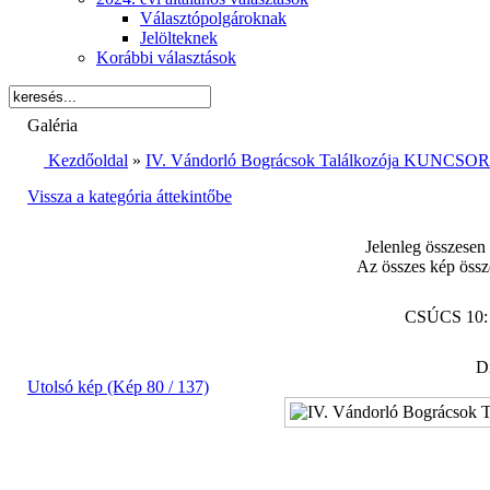
Választópolgároknak
Jelölteknek
Korábbi választások
Galéria
Kezdőoldal
»
IV. Vándorló Bográcsok Találkozója KUNCSORB
Vissza a kategória áttekintőbe
Jelenleg összesen
Az összes kép össz
CSÚCS 10
Di
Utolsó kép (Kép 80 / 137)