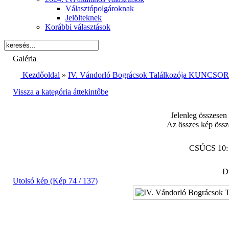
Választópolgároknak
Jelölteknek
Korábbi választások
Galéria
Kezdőoldal
»
IV. Vándorló Bográcsok Találkozója KUNCSORB
Vissza a kategória áttekintőbe
Jelenleg összesen
Az összes kép össz
CSÚCS 10
Di
Utolsó kép (Kép 74 / 137)