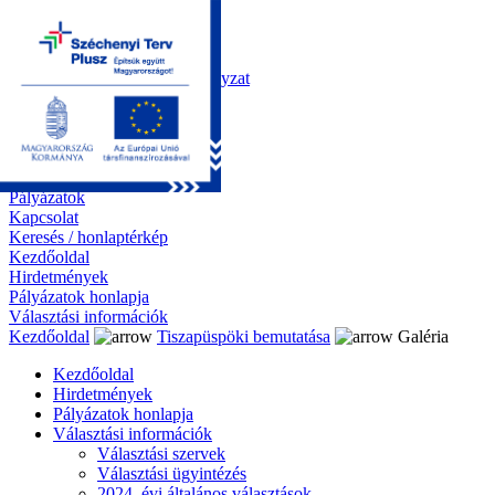
Kezdőoldal
Önkormányzat
Polgármesteri Hivatal
Roma Nemzetiségi Önkormányzat
Elektronikus ügyintézés
Közérdekű információk
Tiszapüspöki bemutatása
Galéria
Díjazottaink
Pályázatok
Kapcsolat
Keresés / honlaptérkép
Kezdőoldal
Hirdetmények
Pályázatok honlapja
Választási információk
Kezdőoldal
Tiszapüspöki bemutatása
Galéria
Kezdőoldal
Hirdetmények
Pályázatok honlapja
Választási információk
Választási szervek
Választási ügyintézés
2024. évi általános választások