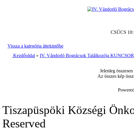
CSÚCS 10
Vissza a kategória áttekintőbe
Kezdőoldal
»
IV. Vándorló Bográcsok Találkozója KUNCSORB
Jelenleg összesen
Az összes kép össz
Powered
Tiszapüspöki Községi Önko
Reserved