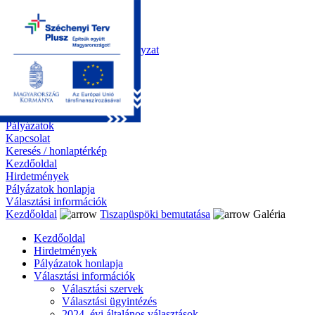
Kezdőoldal
Önkormányzat
Polgármesteri Hivatal
Roma Nemzetiségi Önkormányzat
Elektronikus ügyintézés
Közérdekű információk
Tiszapüspöki bemutatása
Galéria
Díjazottaink
Pályázatok
Kapcsolat
Keresés / honlaptérkép
Kezdőoldal
Hirdetmények
Pályázatok honlapja
Választási információk
Kezdőoldal
Tiszapüspöki bemutatása
Galéria
Kezdőoldal
Hirdetmények
Pályázatok honlapja
Választási információk
Választási szervek
Választási ügyintézés
2024. évi általános választások