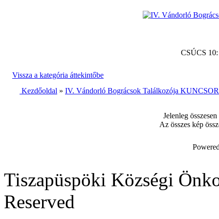
CSÚCS 10
Vissza a kategória áttekintőbe
Kezdőoldal
»
IV. Vándorló Bográcsok Találkozója KUNCSORB
Jelenleg összesen
Az összes kép össz
Powered
Tiszapüspöki Községi Önko
Reserved