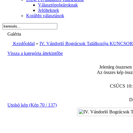
Választópolgároknak
Jelölteknek
Korábbi választások
Galéria
Kezdőoldal
»
IV. Vándorló Bográcsok Találkozója KUNCSORB
Vissza a kategória áttekintőbe
Jelenleg összesen
Az összes kép össz
CSÚCS 10
Di
Utolsó kép (Kép 70 / 137)