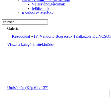
Választópolgároknak
Jelölteknek
Korábbi választások
Galéria
Kezdőoldal
»
IV. Vándorló Bográcsok Találkozója KUNCSOR
Vissza a kategória áttekintőbe
Utolsó kép (Kép 61 / 137)