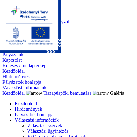
Kezdőoldal
Önkormányzat
Polgármesteri Hivatal
Roma Nemzetiségi Önkormányzat
Elektronikus ügyintézés
Közérdekű információk
Tiszapüspöki bemutatása
Galéria
Díjazottaink
Pályázatok
Kapcsolat
Keresés / honlaptérkép
Kezdőoldal
Hirdetmények
Pályázatok honlapja
Választási információk
Kezdőoldal
Tiszapüspöki bemutatása
Galéria
Kezdőoldal
Hirdetmények
Pályázatok honlapja
Választási információk
Választási szervek
Választási ügyintézés
2024. évi általános választások