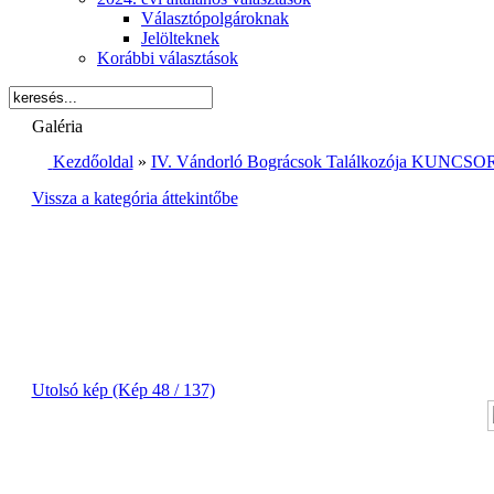
Választópolgároknak
Jelölteknek
Korábbi választások
Galéria
Kezdőoldal
»
IV. Vándorló Bográcsok Találkozója KUNCSOR
Vissza a kategória áttekintőbe
Utolsó kép (Kép 48 / 137)