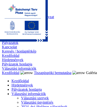
Kezdőoldal
Önkormányzat
Polgármesteri Hivatal
Roma Nemzetiségi Önkormányzat
Elektronikus ügyintézés
Közérdekű információk
Tiszapüspöki bemutatása
Galéria
Díjazottaink
Pályázatok
Kapcsolat
Keresés / honlaptérkép
Kezdőoldal
Hirdetmények
Pályázatok honlapja
Választási információk
Kezdőoldal
Tiszapüspöki bemutatása
Galéria
Kezdőoldal
Hirdetmények
Pályázatok honlapja
Választási információk
Választási szervek
Választási ügyintézés
2024. évi általános választások