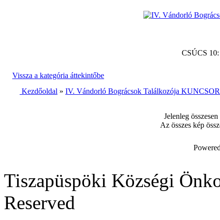
CSÚCS 10
Vissza a kategória áttekintőbe
Kezdőoldal
»
IV. Vándorló Bográcsok Találkozója KUNCSORB
Jelenleg összesen
Az összes kép össz
Powered
Tiszapüspöki Községi Önko
Reserved