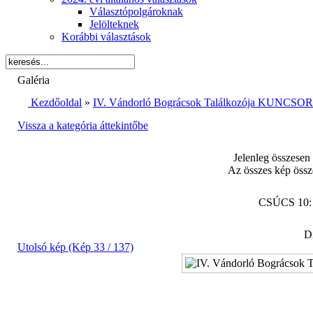
Választópolgároknak
Jelölteknek
Korábbi választások
Galéria
Kezdőoldal
»
IV. Vándorló Bográcsok Találkozója KUNCSORB
Vissza a kategória áttekintőbe
Jelenleg összesen
Az összes kép össz
CSÚCS 10
Di
Utolsó kép (Kép 33 / 137)