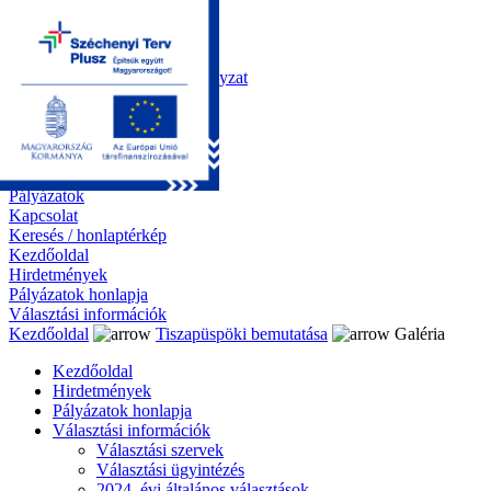
Kezdőoldal
Önkormányzat
Polgármesteri Hivatal
Roma Nemzetiségi Önkormányzat
Elektronikus ügyintézés
Közérdekű információk
Tiszapüspöki bemutatása
Galéria
Díjazottaink
Pályázatok
Kapcsolat
Keresés / honlaptérkép
Kezdőoldal
Hirdetmények
Pályázatok honlapja
Választási információk
Kezdőoldal
Tiszapüspöki bemutatása
Galéria
Kezdőoldal
Hirdetmények
Pályázatok honlapja
Választási információk
Választási szervek
Választási ügyintézés
2024. évi általános választások