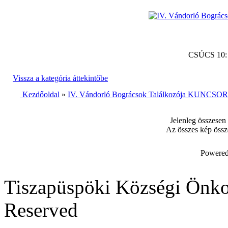
CSÚCS 10
Vissza a kategória áttekintőbe
Kezdőoldal
»
IV. Vándorló Bográcsok Találkozója KUNCSORB
Jelenleg összesen
Az összes kép össz
Powered
Tiszapüspöki Községi Önko
Reserved