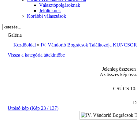
Választópolgároknak
Jelölteknek
Korábbi választások
Galéria
Kezdőoldal
»
IV. Vándorló Bográcsok Találkozója KUNCSORB
Vissza a kategória áttekintőbe
Jelenleg összesen
Az összes kép össz
CSÚCS 10
Di
Utolsó kép (Kép 23 / 137)