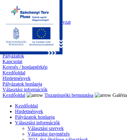
Kezdőoldal
Önkormányzat
Polgármesteri Hivatal
Roma Nemzetiségi Önkormányzat
Elektronikus ügyintézés
Közérdekű információk
Tiszapüspöki bemutatása
Galéria
Díjazottaink
Pályázatok
Kapcsolat
Keresés / honlaptérkép
Kezdőoldal
Hirdetmények
Pályázatok honlapja
Választási információk
Kezdőoldal
Tiszapüspöki bemutatása
Galéria
Kezdőoldal
Hirdetmények
Pályázatok honlapja
Választási információk
Választási szervek
Választási ügyintézés
2024. évi általános választások