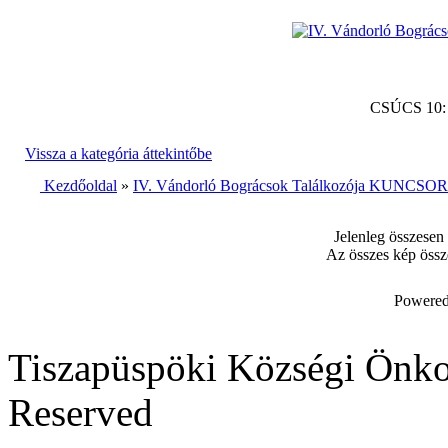
CSÚCS 10
Vissza a kategória áttekintőbe
Kezdőoldal
»
IV. Vándorló Bográcsok Találkozója KUNCSORB
Jelenleg összesen
Az összes kép össz
Powered
Tiszapüspöki Községi Önko
Reserved