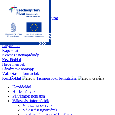
Kezdőoldal
Önkormányzat
Polgármesteri Hivatal
Roma Nemzetiségi Önkormányzat
Elektronikus ügyintézés
Közérdekű információk
Tiszapüspöki bemutatása
Galéria
Díjazottaink
Pályázatok
Kapcsolat
Keresés / honlaptérkép
Kezdőoldal
Hirdetmények
Pályázatok honlapja
Választási információk
Kezdőoldal
Tiszapüspöki bemutatása
Galéria
Kezdőoldal
Hirdetmények
Pályázatok honlapja
Választási információk
Választási szervek
Választási ügyintézés
2024. évi általános választások