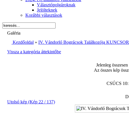
Választópolgároknak
Jelölteknek
Korábbi választások
Galéria
Kezdőoldal
»
IV. Vándorló Bográcsok Találkozója KUNCSORB
Vissza a kategória áttekintőbe
Jelenleg összesen
Az összes kép össz
CSÚCS 10
Di
Utolsó kép (Kép 22 / 137)