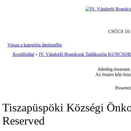
CSÚCS 10
Vissza a kategória áttekintőbe
Kezdőoldal
»
IV. Vándorló Bográcsok Találkozója KUNCSORB
Jelenleg összesen
Az összes kép össz
Powered
Tiszapüspöki Községi Önko
Reserved