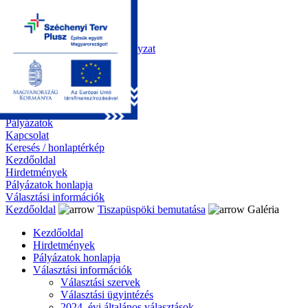
Kezdőoldal
Önkormányzat
Polgármesteri Hivatal
Roma Nemzetiségi Önkormányzat
Elektronikus ügyintézés
Közérdekű információk
Tiszapüspöki bemutatása
Galéria
Díjazottaink
Pályázatok
Kapcsolat
Keresés / honlaptérkép
Kezdőoldal
Hirdetmények
Pályázatok honlapja
Választási információk
Kezdőoldal
Tiszapüspöki bemutatása
Galéria
Kezdőoldal
Hirdetmények
Pályázatok honlapja
Választási információk
Választási szervek
Választási ügyintézés
2024. évi általános választások