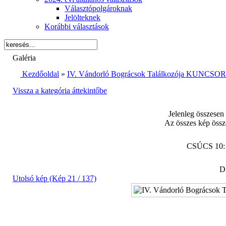
Választópolgároknak
Jelölteknek
Korábbi választások
Galéria
Kezdőoldal
»
IV. Vándorló Bográcsok Találkozója KUNCSORB
Vissza a kategória áttekintőbe
Jelenleg összesen
Az összes kép össz
CSÚCS 10
Di
Utolsó kép (Kép 21 / 137)