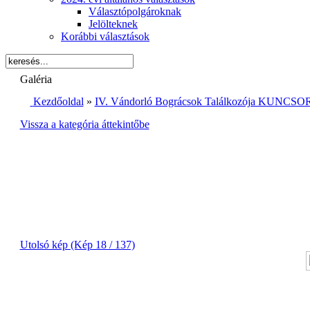
Választópolgároknak
Jelölteknek
Korábbi választások
Galéria
Kezdőoldal
»
IV. Vándorló Bográcsok Találkozója KUNCSOR
Vissza a kategória áttekintőbe
Utolsó kép (Kép 18 / 137)