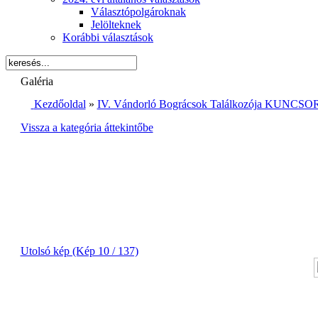
Választópolgároknak
Jelölteknek
Korábbi választások
Galéria
Kezdőoldal
»
IV. Vándorló Bográcsok Találkozója KUNCSOR
Vissza a kategória áttekintőbe
Utolsó kép (Kép 10 / 137)