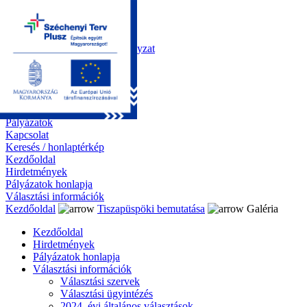
Kezdőoldal
Önkormányzat
Polgármesteri Hivatal
Roma Nemzetiségi Önkormányzat
Elektronikus ügyintézés
Közérdekű információk
Tiszapüspöki bemutatása
Galéria
Díjazottaink
Pályázatok
Kapcsolat
Keresés / honlaptérkép
Kezdőoldal
Hirdetmények
Pályázatok honlapja
Választási információk
Kezdőoldal
Tiszapüspöki bemutatása
Galéria
Kezdőoldal
Hirdetmények
Pályázatok honlapja
Választási információk
Választási szervek
Választási ügyintézés
2024. évi általános választások