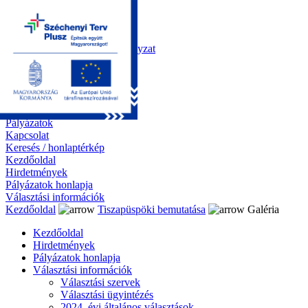
Kezdőoldal
Önkormányzat
Polgármesteri Hivatal
Roma Nemzetiségi Önkormányzat
Elektronikus ügyintézés
Közérdekű információk
Tiszapüspöki bemutatása
Galéria
Díjazottaink
Pályázatok
Kapcsolat
Keresés / honlaptérkép
Kezdőoldal
Hirdetmények
Pályázatok honlapja
Választási információk
Kezdőoldal
Tiszapüspöki bemutatása
Galéria
Kezdőoldal
Hirdetmények
Pályázatok honlapja
Választási információk
Választási szervek
Választási ügyintézés
2024. évi általános választások