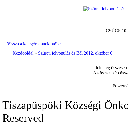
CSÚCS 10
Vissza a kategória áttekintőbe
Kezdőoldal
»
Szüreti felvonulás és Bál 2012. október 6.
Jelenleg összesen
Az összes kép össz
Powered
Tiszapüspöki Községi Önko
Reserved