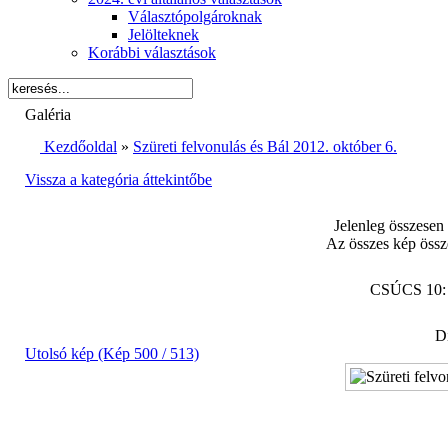
Választópolgároknak
Jelölteknek
Korábbi választások
Galéria
Kezdőoldal
»
Szüreti felvonulás és Bál 2012. október 6.
Vissza a kategória áttekintőbe
Jelenleg összesen
Az összes kép össz
CSÚCS 10
Di
Utolsó kép (Kép 500 / 513)