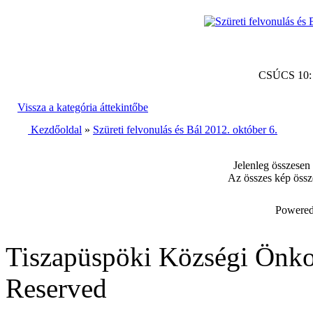
CSÚCS 10
Vissza a kategória áttekintőbe
Kezdőoldal
»
Szüreti felvonulás és Bál 2012. október 6.
Jelenleg összesen
Az összes kép össz
Powered
Tiszapüspöki Községi Önko
Reserved