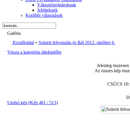
Választópolgároknak
Jelölteknek
Korábbi választások
Galéria
Kezdőoldal
»
Szüreti felvonulás és Bál 2012. október 6.
Vissza a kategória áttekintőbe
Jelenleg összesen
Az összes kép össz
CSÚCS 10
Di
Utolsó kép (Kép 481 / 513)