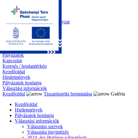
Kezdőoldal
Önkormányzat
Polgármesteri Hivatal
Roma Nemzetiségi Önkormányzat
Elektronikus ügyintézés
Közérdekű információk
Tiszapüspöki bemutatása
Galéria
Díjazottaink
Pályázatok
Kapcsolat
Keresés / honlaptérkép
Kezdőoldal
Hirdetmények
Pályázatok honlapja
Választási információk
Kezdőoldal
Tiszapüspöki bemutatása
Galéria
Kezdőoldal
Hirdetmények
Pályázatok honlapja
Választási információk
Választási szervek
Választási ügyintézés
2024. évi általános választások