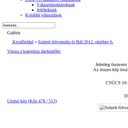
Választópolgároknak
Jelölteknek
Korábbi választások
Galéria
Kezdőoldal
»
Szüreti felvonulás és Bál 2012. október 6.
Vissza a kategória áttekintőbe
Jelenleg összesen
Az összes kép össz
CSÚCS 10
Di
Utolsó kép (Kép 478 / 513)