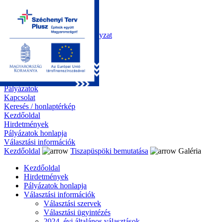
Kezdőoldal
Önkormányzat
Polgármesteri Hivatal
Roma Nemzetiségi Önkormányzat
Elektronikus ügyintézés
Közérdekű információk
Tiszapüspöki bemutatása
Galéria
Díjazottaink
Pályázatok
Kapcsolat
Keresés / honlaptérkép
Kezdőoldal
Hirdetmények
Pályázatok honlapja
Választási információk
Kezdőoldal
Tiszapüspöki bemutatása
Galéria
Kezdőoldal
Hirdetmények
Pályázatok honlapja
Választási információk
Választási szervek
Választási ügyintézés
2024. évi általános választások