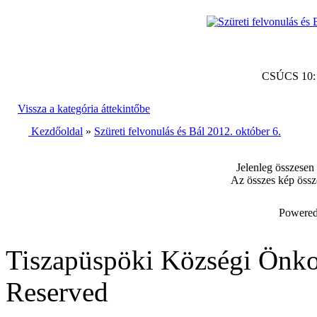
CSÚCS 10
Vissza a kategória áttekintőbe
Kezdőoldal
»
Szüreti felvonulás és Bál 2012. október 6.
Jelenleg összesen
Az összes kép össz
Powered
Tiszapüspöki Községi Önko
Reserved