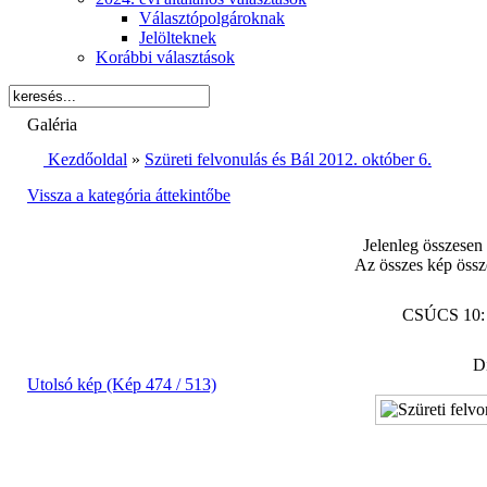
Választópolgároknak
Jelölteknek
Korábbi választások
Galéria
Kezdőoldal
»
Szüreti felvonulás és Bál 2012. október 6.
Vissza a kategória áttekintőbe
Jelenleg összesen
Az összes kép össz
CSÚCS 10
Di
Utolsó kép (Kép 474 / 513)