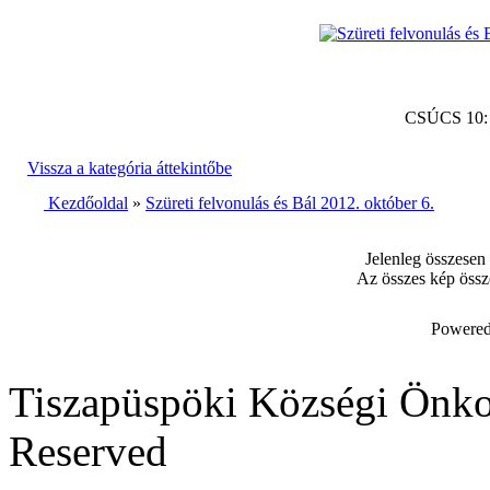
CSÚCS 10
Vissza a kategória áttekintőbe
Kezdőoldal
»
Szüreti felvonulás és Bál 2012. október 6.
Jelenleg összesen
Az összes kép össz
Powered
Tiszapüspöki Községi Önko
Reserved