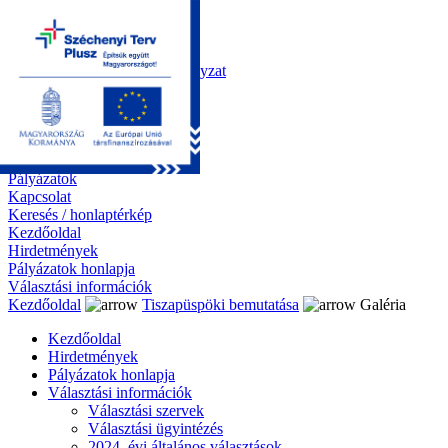
Kezdőoldal
Önkormányzat
Polgármesteri Hivatal
Roma Nemzetiségi Önkormányzat
Elektronikus ügyintézés
Közérdekű információk
Tiszapüspöki bemutatása
Galéria
Díjazottaink
Pályázatok
Kapcsolat
Keresés / honlaptérkép
Kezdőoldal
Hirdetmények
Pályázatok honlapja
Választási információk
Kezdőoldal
Tiszapüspöki bemutatása
Galéria
Kezdőoldal
Hirdetmények
Pályázatok honlapja
Választási információk
Választási szervek
Választási ügyintézés
2024. évi általános választások