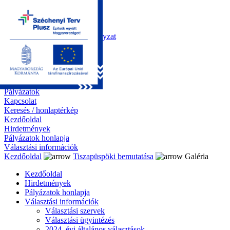
Kezdőoldal
Önkormányzat
Polgármesteri Hivatal
Roma Nemzetiségi Önkormányzat
Elektronikus ügyintézés
Közérdekű információk
Tiszapüspöki bemutatása
Galéria
Díjazottaink
Pályázatok
Kapcsolat
Keresés / honlaptérkép
Kezdőoldal
Hirdetmények
Pályázatok honlapja
Választási információk
Kezdőoldal
Tiszapüspöki bemutatása
Galéria
Kezdőoldal
Hirdetmények
Pályázatok honlapja
Választási információk
Választási szervek
Választási ügyintézés
2024. évi általános választások