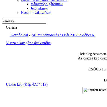
Választópolgároknak
Jelölteknek
Korábbi választások
Galéria
Kezdőoldal
»
Szüreti felvonulás és Bál 2012. október 6.
Vissza a kategória áttekintőbe
Jelenleg összesen
Az összes kép össz
CSÚCS 10
Di
Utolsó kép (Kép 472 / 513)