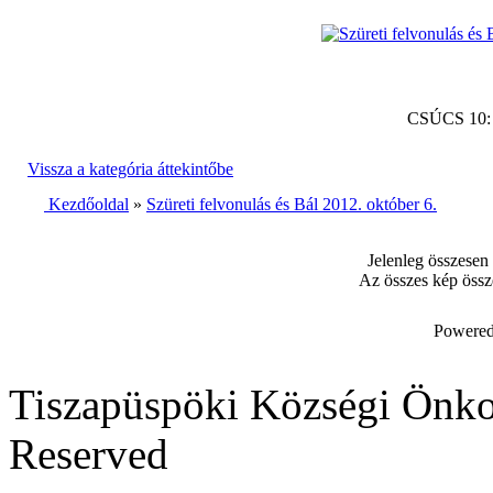
CSÚCS 10
Vissza a kategória áttekintőbe
Kezdőoldal
»
Szüreti felvonulás és Bál 2012. október 6.
Jelenleg összesen
Az összes kép össz
Powered
Tiszapüspöki Községi Önko
Reserved