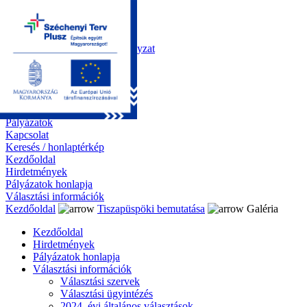
Kezdőoldal
Önkormányzat
Polgármesteri Hivatal
Roma Nemzetiségi Önkormányzat
Elektronikus ügyintézés
Közérdekű információk
Tiszapüspöki bemutatása
Galéria
Díjazottaink
Pályázatok
Kapcsolat
Keresés / honlaptérkép
Kezdőoldal
Hirdetmények
Pályázatok honlapja
Választási információk
Kezdőoldal
Tiszapüspöki bemutatása
Galéria
Kezdőoldal
Hirdetmények
Pályázatok honlapja
Választási információk
Választási szervek
Választási ügyintézés
2024. évi általános választások