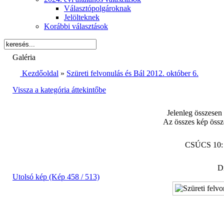
Választópolgároknak
Jelölteknek
Korábbi választások
Galéria
Kezdőoldal
»
Szüreti felvonulás és Bál 2012. október 6.
Vissza a kategória áttekintőbe
Jelenleg összesen
Az összes kép össz
CSÚCS 10
Di
Utolsó kép (Kép 458 / 513)