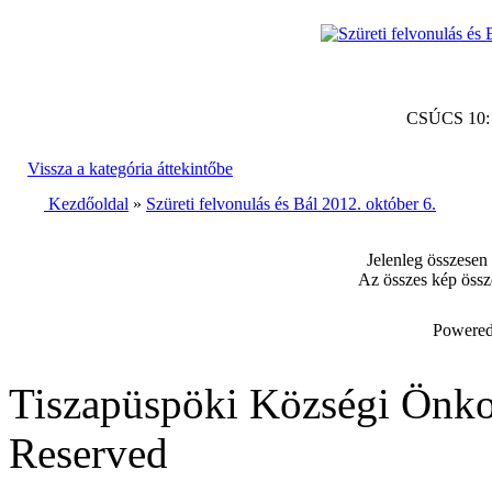
CSÚCS 10
Vissza a kategória áttekintőbe
Kezdőoldal
»
Szüreti felvonulás és Bál 2012. október 6.
Jelenleg összesen
Az összes kép össz
Powered
Tiszapüspöki Községi Önko
Reserved