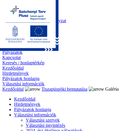
Kezdőoldal
Önkormányzat
Polgármesteri Hivatal
Roma Nemzetiségi Önkormányzat
Elektronikus ügyintézés
Közérdekű információk
Tiszapüspöki bemutatása
Galéria
Díjazottaink
Pályázatok
Kapcsolat
Keresés / honlaptérkép
Kezdőoldal
Hirdetmények
Pályázatok honlapja
Választási információk
Kezdőoldal
Tiszapüspöki bemutatása
Galéria
Kezdőoldal
Hirdetmények
Pályázatok honlapja
Választási információk
Választási szervek
Választási ügyintézés
2024. évi általános választások