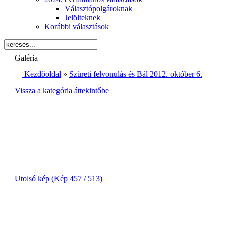
Választópolgároknak
Jelölteknek
Korábbi választások
Galéria
Kezdőoldal
»
Szüreti felvonulás és Bál 2012. október 6.
Vissza a kategória áttekintőbe
Utolsó kép (Kép 457 / 513)