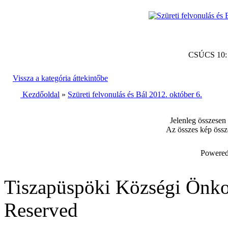
CSÚCS 10
Vissza a kategória áttekintőbe
Kezdőoldal
»
Szüreti felvonulás és Bál 2012. október 6.
Jelenleg összesen
Az összes kép össz
Powered
Tiszapüspöki Községi Önko
Reserved