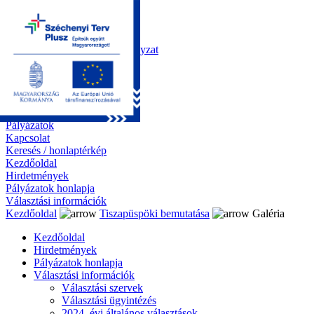
Kezdőoldal
Önkormányzat
Polgármesteri Hivatal
Roma Nemzetiségi Önkormányzat
Elektronikus ügyintézés
Közérdekű információk
Tiszapüspöki bemutatása
Galéria
Díjazottaink
Pályázatok
Kapcsolat
Keresés / honlaptérkép
Kezdőoldal
Hirdetmények
Pályázatok honlapja
Választási információk
Kezdőoldal
Tiszapüspöki bemutatása
Galéria
Kezdőoldal
Hirdetmények
Pályázatok honlapja
Választási információk
Választási szervek
Választási ügyintézés
2024. évi általános választások