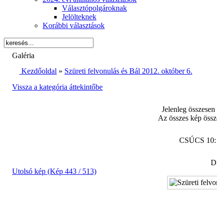
Választópolgároknak
Jelölteknek
Korábbi választások
Galéria
Kezdőoldal
»
Szüreti felvonulás és Bál 2012. október 6.
Vissza a kategória áttekintőbe
Jelenleg összesen
Az összes kép össz
CSÚCS 10
Di
Utolsó kép (Kép 443 / 513)