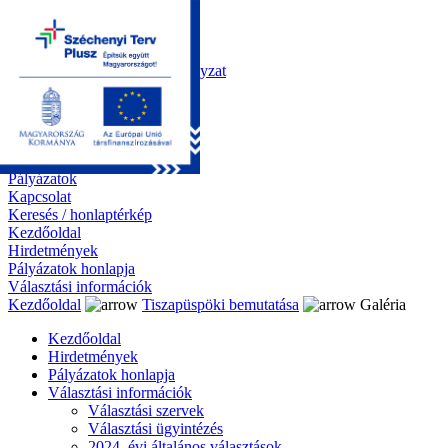
Kezdőoldal
Önkormányzat
Polgármesteri Hivatal
Roma Nemzetiségi Önkormányzat
Elektronikus ügyintézés
Közérdekű információk
Tiszapüspöki bemutatása
Galéria
Díjazottaink
Pályázatok
Kapcsolat
Keresés / honlaptérkép
Kezdőoldal
Hirdetmények
Pályázatok honlapja
Választási információk
Kezdőoldal
Tiszapüspöki bemutatása
Galéria
Kezdőoldal
Hirdetmények
Pályázatok honlapja
Választási információk
Választási szervek
Választási ügyintézés
2024. évi általános választások