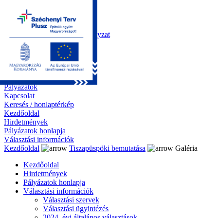
Kezdőoldal
Önkormányzat
Polgármesteri Hivatal
Roma Nemzetiségi Önkormányzat
Elektronikus ügyintézés
Közérdekű információk
Tiszapüspöki bemutatása
Galéria
Díjazottaink
Pályázatok
Kapcsolat
Keresés / honlaptérkép
Kezdőoldal
Hirdetmények
Pályázatok honlapja
Választási információk
Kezdőoldal
Tiszapüspöki bemutatása
Galéria
Kezdőoldal
Hirdetmények
Pályázatok honlapja
Választási információk
Választási szervek
Választási ügyintézés
2024. évi általános választások