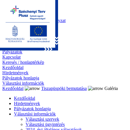
Kezdőoldal
Önkormányzat
Polgármesteri Hivatal
Roma Nemzetiségi Önkormányzat
Elektronikus ügyintézés
Közérdekű információk
Tiszapüspöki bemutatása
Galéria
Díjazottaink
Pályázatok
Kapcsolat
Keresés / honlaptérkép
Kezdőoldal
Hirdetmények
Pályázatok honlapja
Választási információk
Kezdőoldal
Tiszapüspöki bemutatása
Galéria
Kezdőoldal
Hirdetmények
Pályázatok honlapja
Választási információk
Választási szervek
Választási ügyintézés
2024. évi általános választások