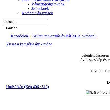
Választópolgároknak
Jelölteknek
Korábbi választások
Galéria
Kezdőoldal
»
Szüreti felvonulás és Bál 2012. október 6.
Vissza a kategória áttekintőbe
Jelenleg összesen
Az összes kép össz
CSÚCS 10
Di
Utolsó kép (Kép 406 / 513)