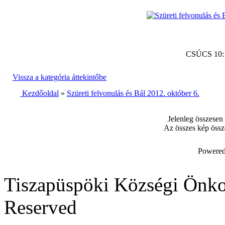
CSÚCS 10
Vissza a kategória áttekintőbe
Kezdőoldal
»
Szüreti felvonulás és Bál 2012. október 6.
Jelenleg összesen
Az összes kép össz
Powered
Tiszapüspöki Községi Önko
Reserved