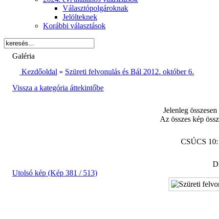
Választópolgároknak
Jelölteknek
Korábbi választások
Galéria
Kezdőoldal
»
Szüreti felvonulás és Bál 2012. október 6.
Vissza a kategória áttekintőbe
Jelenleg összesen
Az összes kép össz
CSÚCS 10
Di
Utolsó kép (Kép 381 / 513)