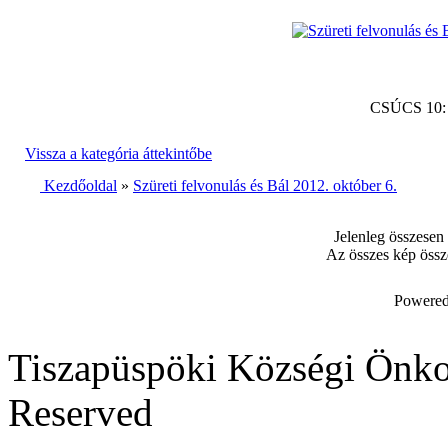
CSÚCS 10
Vissza a kategória áttekintőbe
Kezdőoldal
»
Szüreti felvonulás és Bál 2012. október 6.
Jelenleg összesen
Az összes kép össz
Powered
Tiszapüspöki Községi Önko
Reserved