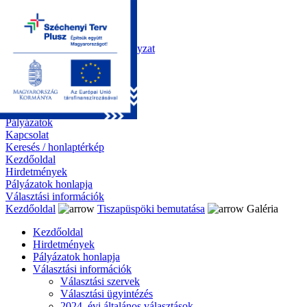
Kezdőoldal
Önkormányzat
Polgármesteri Hivatal
Roma Nemzetiségi Önkormányzat
Elektronikus ügyintézés
Közérdekű információk
Tiszapüspöki bemutatása
Galéria
Díjazottaink
Pályázatok
Kapcsolat
Keresés / honlaptérkép
Kezdőoldal
Hirdetmények
Pályázatok honlapja
Választási információk
Kezdőoldal
Tiszapüspöki bemutatása
Galéria
Kezdőoldal
Hirdetmények
Pályázatok honlapja
Választási információk
Választási szervek
Választási ügyintézés
2024. évi általános választások