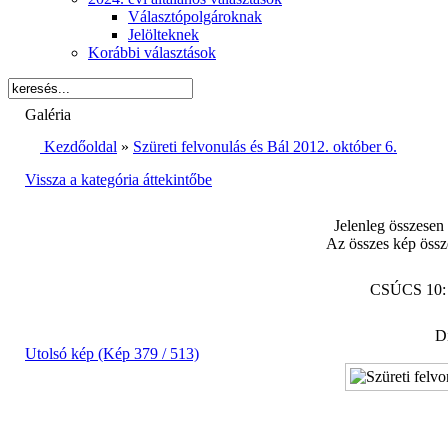
Választópolgároknak
Jelölteknek
Korábbi választások
Galéria
Kezdőoldal
»
Szüreti felvonulás és Bál 2012. október 6.
Vissza a kategória áttekintőbe
Jelenleg összesen
Az összes kép össz
CSÚCS 10
Di
Utolsó kép (Kép 379 / 513)