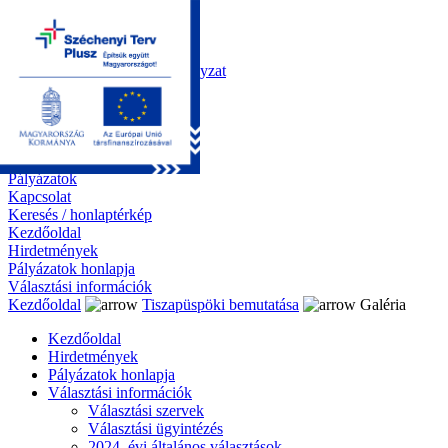
Kezdőoldal
Önkormányzat
Polgármesteri Hivatal
Roma Nemzetiségi Önkormányzat
Elektronikus ügyintézés
Közérdekű információk
Tiszapüspöki bemutatása
Galéria
Díjazottaink
Pályázatok
Kapcsolat
Keresés / honlaptérkép
Kezdőoldal
Hirdetmények
Pályázatok honlapja
Választási információk
Kezdőoldal
Tiszapüspöki bemutatása
Galéria
Kezdőoldal
Hirdetmények
Pályázatok honlapja
Választási információk
Választási szervek
Választási ügyintézés
2024. évi általános választások