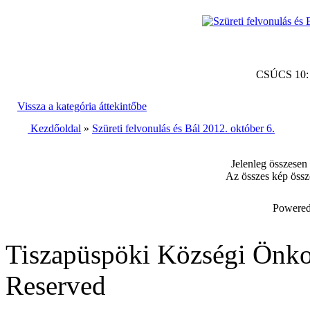
CSÚCS 10
Vissza a kategória áttekintőbe
Kezdőoldal
»
Szüreti felvonulás és Bál 2012. október 6.
Jelenleg összesen
Az összes kép össz
Powered
Tiszapüspöki Községi Önko
Reserved