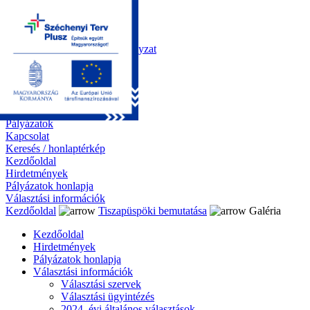
Kezdőoldal
Önkormányzat
Polgármesteri Hivatal
Roma Nemzetiségi Önkormányzat
Elektronikus ügyintézés
Közérdekű információk
Tiszapüspöki bemutatása
Galéria
Díjazottaink
Pályázatok
Kapcsolat
Keresés / honlaptérkép
Kezdőoldal
Hirdetmények
Pályázatok honlapja
Választási információk
Kezdőoldal
Tiszapüspöki bemutatása
Galéria
Kezdőoldal
Hirdetmények
Pályázatok honlapja
Választási információk
Választási szervek
Választási ügyintézés
2024. évi általános választások