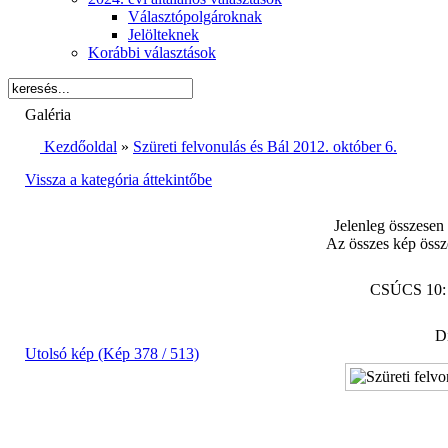
Választópolgároknak
Jelölteknek
Korábbi választások
Galéria
Kezdőoldal
»
Szüreti felvonulás és Bál 2012. október 6.
Vissza a kategória áttekintőbe
Jelenleg összesen
Az összes kép össz
CSÚCS 10
Di
Utolsó kép (Kép 378 / 513)