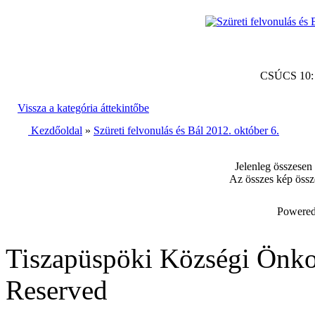
CSÚCS 10
Vissza a kategória áttekintőbe
Kezdőoldal
»
Szüreti felvonulás és Bál 2012. október 6.
Jelenleg összesen
Az összes kép össz
Powered
Tiszapüspöki Községi Önko
Reserved