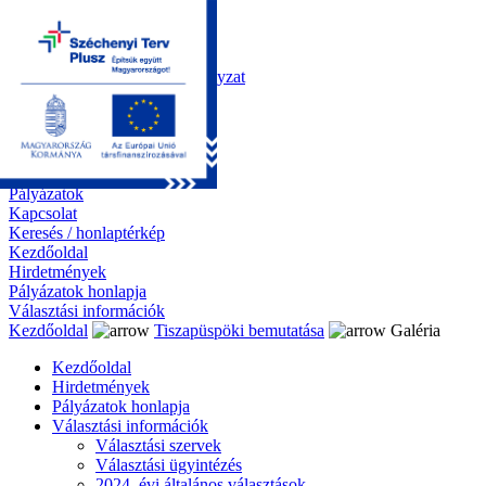
Kezdőoldal
Önkormányzat
Polgármesteri Hivatal
Roma Nemzetiségi Önkormányzat
Elektronikus ügyintézés
Közérdekű információk
Tiszapüspöki bemutatása
Galéria
Díjazottaink
Pályázatok
Kapcsolat
Keresés / honlaptérkép
Kezdőoldal
Hirdetmények
Pályázatok honlapja
Választási információk
Kezdőoldal
Tiszapüspöki bemutatása
Galéria
Kezdőoldal
Hirdetmények
Pályázatok honlapja
Választási információk
Választási szervek
Választási ügyintézés
2024. évi általános választások