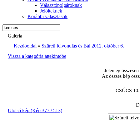
Választópolgároknak
Jelölteknek
Korábbi választások
Galéria
Kezdőoldal
»
Szüreti felvonulás és Bál 2012. október 6.
Vissza a kategória áttekintőbe
Jelenleg összesen
Az összes kép össz
CSÚCS 10
Di
Utolsó kép (Kép 377 / 513)