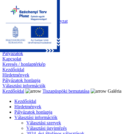
Kezdőoldal
Önkormányzat
Polgármesteri Hivatal
Roma Nemzetiségi Önkormányzat
Elektronikus ügyintézés
Közérdekű információk
Tiszapüspöki bemutatása
Galéria
Díjazottaink
Pályázatok
Kapcsolat
Keresés / honlaptérkép
Kezdőoldal
Hirdetmények
Pályázatok honlapja
Választási információk
Kezdőoldal
Tiszapüspöki bemutatása
Galéria
Kezdőoldal
Hirdetmények
Pályázatok honlapja
Választási információk
Választási szervek
Választási ügyintézés
2024. évi általános választások