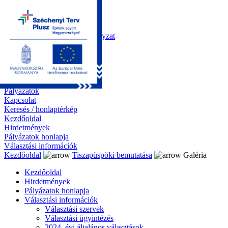
Kezdőoldal
Önkormányzat
Polgármesteri Hivatal
Roma Nemzetiségi Önkormányzat
Elektronikus ügyintézés
Közérdekű információk
Tiszapüspöki bemutatása
Galéria
Díjazottaink
Pályázatok
Kapcsolat
Keresés / honlaptérkép
Kezdőoldal
Hirdetmények
Pályázatok honlapja
Választási információk
Kezdőoldal
Tiszapüspöki bemutatása
Galéria
Kezdőoldal
Hirdetmények
Pályázatok honlapja
Választási információk
Választási szervek
Választási ügyintézés
2024. évi általános választások