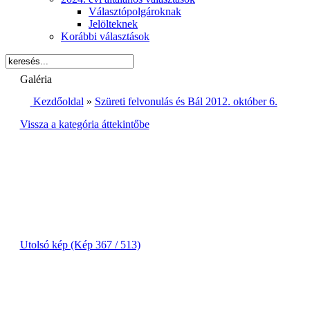
Választópolgároknak
Jelölteknek
Korábbi választások
Galéria
Kezdőoldal
»
Szüreti felvonulás és Bál 2012. október 6.
Vissza a kategória áttekintőbe
Utolsó kép (Kép 367 / 513)