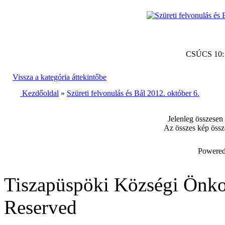
CSÚCS 10
Vissza a kategória áttekintőbe
Kezdőoldal
»
Szüreti felvonulás és Bál 2012. október 6.
Jelenleg összesen
Az összes kép össz
Powered
Tiszapüspöki Községi Önko
Reserved