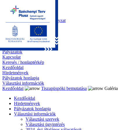
Kezdőoldal
Önkormányzat
Polgármesteri Hivatal
Roma Nemzetiségi Önkormányzat
Elektronikus ügyintézés
Közérdekű információk
Tiszapüspöki bemutatása
Galéria
Díjazottaink
Pályázatok
Kapcsolat
Keresés / honlaptérkép
Kezdőoldal
Hirdetmények
Pályázatok honlapja
Választási információk
Kezdőoldal
Tiszapüspöki bemutatása
Galéria
Kezdőoldal
Hirdetmények
Pályázatok honlapja
Választási információk
Választási szervek
Választási ügyintézés
2024. évi általános választások