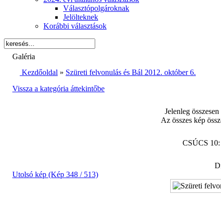
Választópolgároknak
Jelölteknek
Korábbi választások
Galéria
Kezdőoldal
»
Szüreti felvonulás és Bál 2012. október 6.
Vissza a kategória áttekintőbe
Jelenleg összesen
Az összes kép össz
CSÚCS 10
Di
Utolsó kép (Kép 348 / 513)