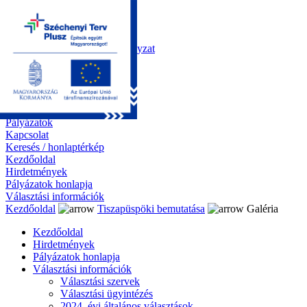
Kezdőoldal
Önkormányzat
Polgármesteri Hivatal
Roma Nemzetiségi Önkormányzat
Elektronikus ügyintézés
Közérdekű információk
Tiszapüspöki bemutatása
Galéria
Díjazottaink
Pályázatok
Kapcsolat
Keresés / honlaptérkép
Kezdőoldal
Hirdetmények
Pályázatok honlapja
Választási információk
Kezdőoldal
Tiszapüspöki bemutatása
Galéria
Kezdőoldal
Hirdetmények
Pályázatok honlapja
Választási információk
Választási szervek
Választási ügyintézés
2024. évi általános választások