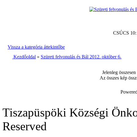
CSÚCS 10
Vissza a kategória áttekintőbe
Kezdőoldal
»
Szüreti felvonulás és Bál 2012. október 6.
Jelenleg összesen
Az összes kép össz
Powered
Tiszapüspöki Községi Önko
Reserved