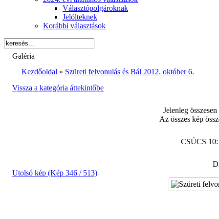
Választópolgároknak
Jelölteknek
Korábbi választások
Galéria
Kezdőoldal
»
Szüreti felvonulás és Bál 2012. október 6.
Vissza a kategória áttekintőbe
Jelenleg összesen
Az összes kép össz
CSÚCS 10
Di
Utolsó kép (Kép 346 / 513)