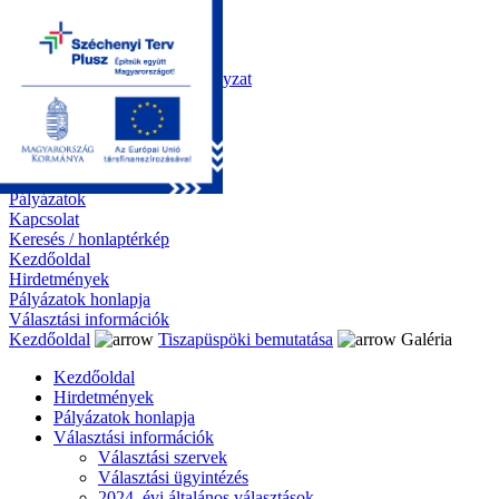
Kezdőoldal
Önkormányzat
Polgármesteri Hivatal
Roma Nemzetiségi Önkormányzat
Elektronikus ügyintézés
Közérdekű információk
Tiszapüspöki bemutatása
Galéria
Díjazottaink
Pályázatok
Kapcsolat
Keresés / honlaptérkép
Kezdőoldal
Hirdetmények
Pályázatok honlapja
Választási információk
Kezdőoldal
Tiszapüspöki bemutatása
Galéria
Kezdőoldal
Hirdetmények
Pályázatok honlapja
Választási információk
Választási szervek
Választási ügyintézés
2024. évi általános választások