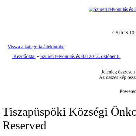
CSÚCS 10
Vissza a kategória áttekintőbe
Kezdőoldal
»
Szüreti felvonulás és Bál 2012. október 6.
Jelenleg összesen
Az összes kép össz
Powered
Tiszapüspöki Községi Önko
Reserved