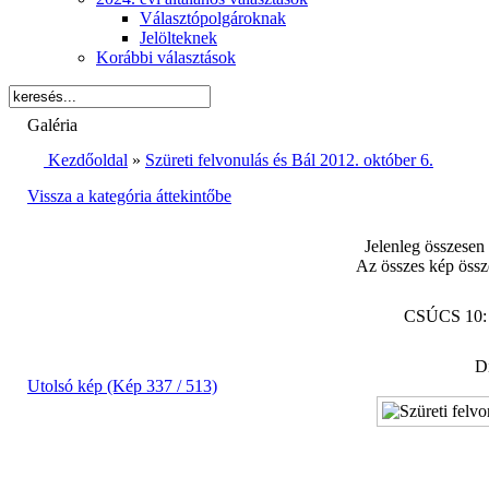
Választópolgároknak
Jelölteknek
Korábbi választások
Galéria
Kezdőoldal
»
Szüreti felvonulás és Bál 2012. október 6.
Vissza a kategória áttekintőbe
Jelenleg összesen
Az összes kép össz
CSÚCS 10
Di
Utolsó kép (Kép 337 / 513)