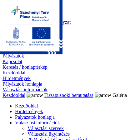
Kezdőoldal
Önkormányzat
Polgármesteri Hivatal
Roma Nemzetiségi Önkormányzat
Elektronikus ügyintézés
Közérdekű információk
Tiszapüspöki bemutatása
Galéria
Díjazottaink
Pályázatok
Kapcsolat
Keresés / honlaptérkép
Kezdőoldal
Hirdetmények
Pályázatok honlapja
Választási információk
Kezdőoldal
Tiszapüspöki bemutatása
Galéria
Kezdőoldal
Hirdetmények
Pályázatok honlapja
Választási információk
Választási szervek
Választási ügyintézés
2024. évi általános választások