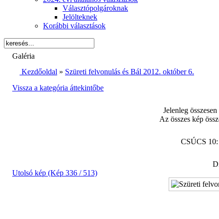
Választópolgároknak
Jelölteknek
Korábbi választások
Galéria
Kezdőoldal
»
Szüreti felvonulás és Bál 2012. október 6.
Vissza a kategória áttekintőbe
Jelenleg összesen
Az összes kép össz
CSÚCS 10
Di
Utolsó kép (Kép 336 / 513)