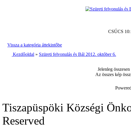
CSÚCS 10
Vissza a kategória áttekintőbe
Kezdőoldal
»
Szüreti felvonulás és Bál 2012. október 6.
Jelenleg összesen
Az összes kép össz
Powered
Tiszapüspöki Községi Önko
Reserved