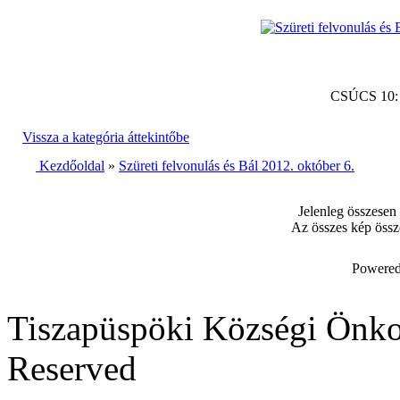
CSÚCS 10
Vissza a kategória áttekintőbe
Kezdőoldal
»
Szüreti felvonulás és Bál 2012. október 6.
Jelenleg összesen
Az összes kép össz
Powered
Tiszapüspöki Községi Önko
Reserved