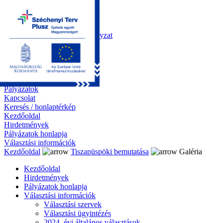
Kezdőoldal
Önkormányzat
Polgármesteri Hivatal
Roma Nemzetiségi Önkormányzat
Elektronikus ügyintézés
Közérdekű információk
Tiszapüspöki bemutatása
Galéria
Díjazottaink
Pályázatok
Kapcsolat
Keresés / honlaptérkép
Kezdőoldal
Hirdetmények
Pályázatok honlapja
Választási információk
Kezdőoldal
Tiszapüspöki bemutatása
Galéria
Kezdőoldal
Hirdetmények
Pályázatok honlapja
Választási információk
Választási szervek
Választási ügyintézés
2024. évi általános választások