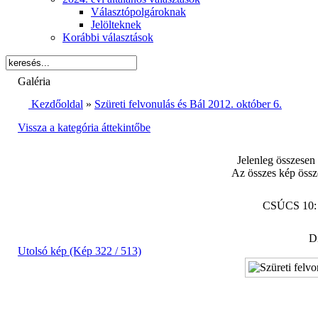
Választópolgároknak
Jelölteknek
Korábbi választások
Galéria
Kezdőoldal
»
Szüreti felvonulás és Bál 2012. október 6.
Vissza a kategória áttekintőbe
Jelenleg összesen
Az összes kép össz
CSÚCS 10
Di
Utolsó kép (Kép 322 / 513)