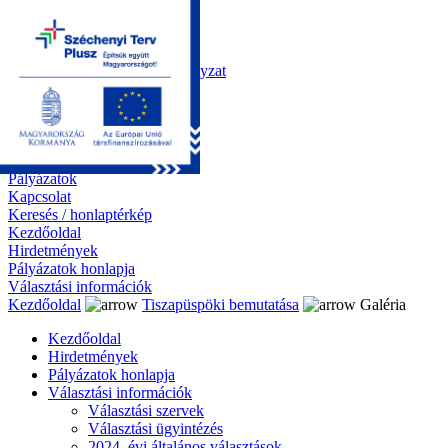
Kezdőoldal
Önkormányzat
Polgármesteri Hivatal
Roma Nemzetiségi Önkormányzat
Elektronikus ügyintézés
Közérdekű információk
Tiszapüspöki bemutatása
Galéria
Díjazottaink
Pályázatok
Kapcsolat
Keresés / honlaptérkép
Kezdőoldal
Hirdetmények
Pályázatok honlapja
Választási információk
Kezdőoldal
Tiszapüspöki bemutatása
Galéria
Kezdőoldal
Hirdetmények
Pályázatok honlapja
Választási információk
Választási szervek
Választási ügyintézés
2024. évi általános választások