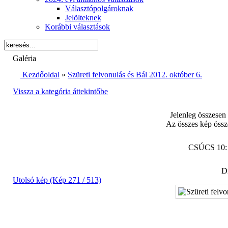
Választópolgároknak
Jelölteknek
Korábbi választások
Galéria
Kezdőoldal
»
Szüreti felvonulás és Bál 2012. október 6.
Vissza a kategória áttekintőbe
Jelenleg összesen
Az összes kép össz
CSÚCS 10
Di
Utolsó kép (Kép 271 / 513)