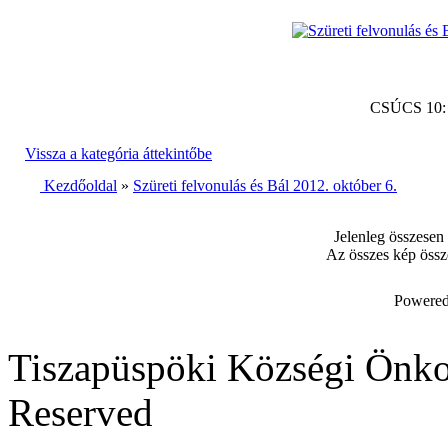
CSÚCS 10
Vissza a kategória áttekintőbe
Kezdőoldal
»
Szüreti felvonulás és Bál 2012. október 6.
Jelenleg összesen
Az összes kép össz
Powered
Tiszapüspöki Községi Önko
Reserved