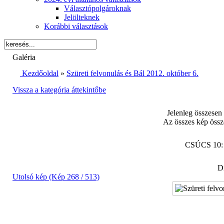
Választópolgároknak
Jelölteknek
Korábbi választások
Galéria
Kezdőoldal
»
Szüreti felvonulás és Bál 2012. október 6.
Vissza a kategória áttekintőbe
Jelenleg összesen
Az összes kép össz
CSÚCS 10
Di
Utolsó kép (Kép 268 / 513)