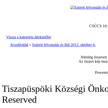
CSÚCS 10
Vissza a kategória áttekintőbe
Kezdőoldal
»
Szüreti felvonulás és Bál 2012. október 6.
Jelenleg összesen
Az összes kép össz
Powered
Tiszapüspöki Községi Önko
Reserved