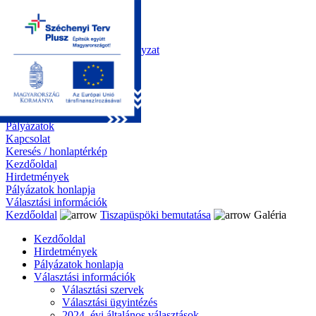
Kezdőoldal
Önkormányzat
Polgármesteri Hivatal
Roma Nemzetiségi Önkormányzat
Elektronikus ügyintézés
Közérdekű információk
Tiszapüspöki bemutatása
Galéria
Díjazottaink
Pályázatok
Kapcsolat
Keresés / honlaptérkép
Kezdőoldal
Hirdetmények
Pályázatok honlapja
Választási információk
Kezdőoldal
Tiszapüspöki bemutatása
Galéria
Kezdőoldal
Hirdetmények
Pályázatok honlapja
Választási információk
Választási szervek
Választási ügyintézés
2024. évi általános választások