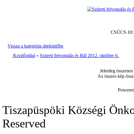
CSÚCS 10
Vissza a kategória áttekintőbe
Kezdőoldal
»
Szüreti felvonulás és Bál 2012. október 6.
Jelenleg összesen
Az összes kép össz
Powered
Tiszapüspöki Községi Önko
Reserved