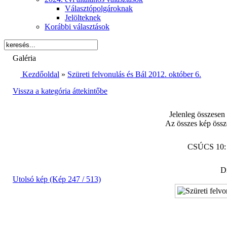
Választópolgároknak
Jelölteknek
Korábbi választások
Galéria
Kezdőoldal
»
Szüreti felvonulás és Bál 2012. október 6.
Vissza a kategória áttekintőbe
Jelenleg összesen
Az összes kép össz
CSÚCS 10
Di
Utolsó kép (Kép 247 / 513)