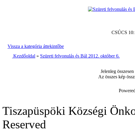
CSÚCS 10
Vissza a kategória áttekintőbe
Kezdőoldal
»
Szüreti felvonulás és Bál 2012. október 6.
Jelenleg összesen
Az összes kép össz
Powered
Tiszapüspöki Községi Önko
Reserved