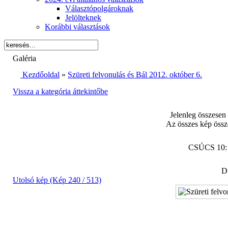
Választópolgároknak
Jelölteknek
Korábbi választások
Galéria
Kezdőoldal
»
Szüreti felvonulás és Bál 2012. október 6.
Vissza a kategória áttekintőbe
Jelenleg összesen
Az összes kép össz
CSÚCS 10
Di
Utolsó kép (Kép 240 / 513)