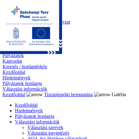
Kezdőoldal
Önkormányzat
Polgármesteri Hivatal
Roma Nemzetiségi Önkormányzat
Elektronikus ügyintézés
Közérdekű információk
Tiszapüspöki bemutatása
Galéria
Díjazottaink
Pályázatok
Kapcsolat
Keresés / honlaptérkép
Kezdőoldal
Hirdetmények
Pályázatok honlapja
Választási információk
Kezdőoldal
Tiszapüspöki bemutatása
Galéria
Kezdőoldal
Hirdetmények
Pályázatok honlapja
Választási információk
Választási szervek
Választási ügyintézés
2024. évi általános választások