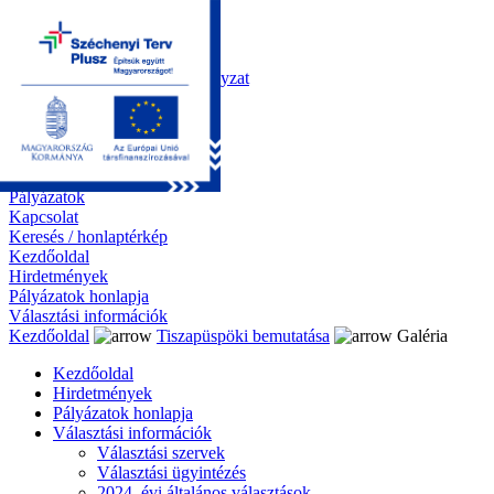
Kezdőoldal
Önkormányzat
Polgármesteri Hivatal
Roma Nemzetiségi Önkormányzat
Elektronikus ügyintézés
Közérdekű információk
Tiszapüspöki bemutatása
Galéria
Díjazottaink
Pályázatok
Kapcsolat
Keresés / honlaptérkép
Kezdőoldal
Hirdetmények
Pályázatok honlapja
Választási információk
Kezdőoldal
Tiszapüspöki bemutatása
Galéria
Kezdőoldal
Hirdetmények
Pályázatok honlapja
Választási információk
Választási szervek
Választási ügyintézés
2024. évi általános választások