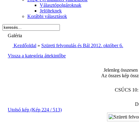
Választópolgároknak
Jelölteknek
Korábbi választások
Galéria
Kezdőoldal
»
Szüreti felvonulás és Bál 2012. október 6.
Vissza a kategória áttekintőbe
Jelenleg összesen
Az összes kép össz
CSÚCS 10
Di
Utolsó kép (Kép 224 / 513)