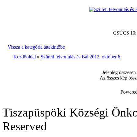
CSÚCS 10
Vissza a kategória áttekintőbe
Kezdőoldal
»
Szüreti felvonulás és Bál 2012. október 6.
Jelenleg összesen
Az összes kép össz
Powered
Tiszapüspöki Községi Önko
Reserved