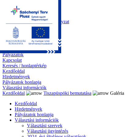
Kezdőoldal
Önkormányzat
Polgármesteri Hivatal
Roma Nemzetiségi Önkormányzat
Elektronikus ügyintézés
Közérdekű információk
Tiszapüspöki bemutatása
Galéria
Díjazottaink
Pályázatok
Kapcsolat
Keresés / honlaptérkép
Kezdőoldal
Hirdetmények
Pályázatok honlapja
Választási információk
Kezdőoldal
Tiszapüspöki bemutatása
Galéria
Kezdőoldal
Hirdetmények
Pályázatok honlapja
Választási információk
Választási szervek
Választási ügyintézés
2024. évi általános választások