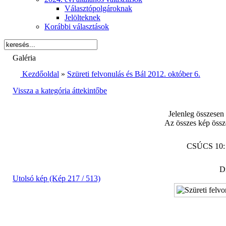
Választópolgároknak
Jelölteknek
Korábbi választások
Galéria
Kezdőoldal
»
Szüreti felvonulás és Bál 2012. október 6.
Vissza a kategória áttekintőbe
Jelenleg összesen
Az összes kép össz
CSÚCS 10
Di
Utolsó kép (Kép 217 / 513)