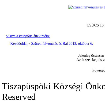
CSÚCS 10
Vissza a kategória áttekintőbe
Kezdőoldal
»
Szüreti felvonulás és Bál 2012. október 6.
Jelenleg összesen
Az összes kép össz
Powered
Tiszapüspöki Községi Önko
Reserved