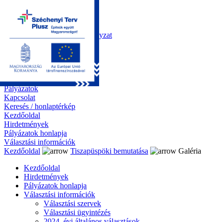
Kezdőoldal
Önkormányzat
Polgármesteri Hivatal
Roma Nemzetiségi Önkormányzat
Elektronikus ügyintézés
Közérdekű információk
Tiszapüspöki bemutatása
Galéria
Díjazottaink
Pályázatok
Kapcsolat
Keresés / honlaptérkép
Kezdőoldal
Hirdetmények
Pályázatok honlapja
Választási információk
Kezdőoldal
Tiszapüspöki bemutatása
Galéria
Kezdőoldal
Hirdetmények
Pályázatok honlapja
Választási információk
Választási szervek
Választási ügyintézés
2024. évi általános választások