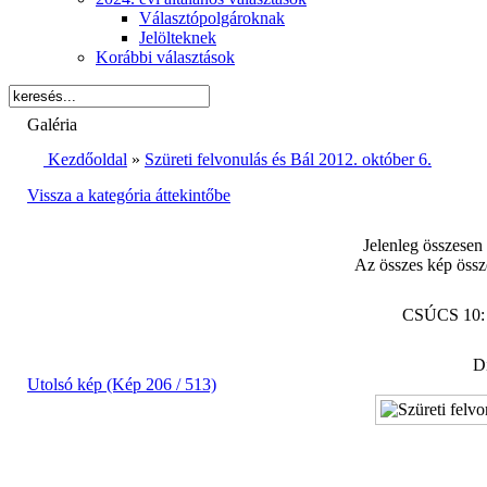
Választópolgároknak
Jelölteknek
Korábbi választások
Galéria
Kezdőoldal
»
Szüreti felvonulás és Bál 2012. október 6.
Vissza a kategória áttekintőbe
Jelenleg összesen
Az összes kép össz
CSÚCS 10
Di
Utolsó kép (Kép 206 / 513)