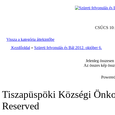
CSÚCS 10
Vissza a kategória áttekintőbe
Kezdőoldal
»
Szüreti felvonulás és Bál 2012. október 6.
Jelenleg összesen
Az összes kép össz
Powered
Tiszapüspöki Községi Önko
Reserved