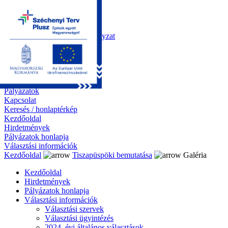
Kezdőoldal
Önkormányzat
Polgármesteri Hivatal
Roma Nemzetiségi Önkormányzat
Elektronikus ügyintézés
Közérdekű információk
Tiszapüspöki bemutatása
Galéria
Díjazottaink
Pályázatok
Kapcsolat
Keresés / honlaptérkép
Kezdőoldal
Hirdetmények
Pályázatok honlapja
Választási információk
Kezdőoldal
Tiszapüspöki bemutatása
Galéria
Kezdőoldal
Hirdetmények
Pályázatok honlapja
Választási információk
Választási szervek
Választási ügyintézés
2024. évi általános választások