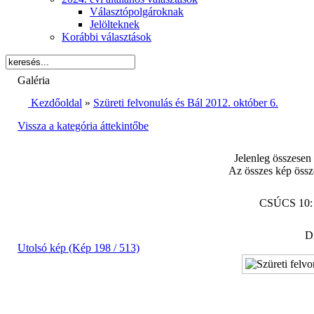
Választópolgároknak
Jelölteknek
Korábbi választások
Galéria
Kezdőoldal
»
Szüreti felvonulás és Bál 2012. október 6.
Vissza a kategória áttekintőbe
Jelenleg összesen
Az összes kép össz
CSÚCS 10
Di
Utolsó kép (Kép 198 / 513)