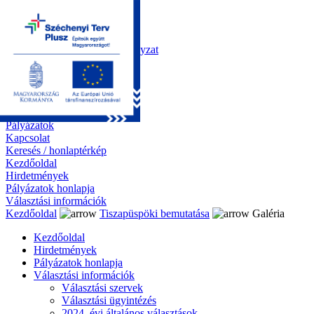
Kezdőoldal
Önkormányzat
Polgármesteri Hivatal
Roma Nemzetiségi Önkormányzat
Elektronikus ügyintézés
Közérdekű információk
Tiszapüspöki bemutatása
Galéria
Díjazottaink
Pályázatok
Kapcsolat
Keresés / honlaptérkép
Kezdőoldal
Hirdetmények
Pályázatok honlapja
Választási információk
Kezdőoldal
Tiszapüspöki bemutatása
Galéria
Kezdőoldal
Hirdetmények
Pályázatok honlapja
Választási információk
Választási szervek
Választási ügyintézés
2024. évi általános választások