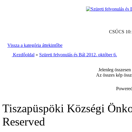
CSÚCS 10
Vissza a kategória áttekintőbe
Kezdőoldal
»
Szüreti felvonulás és Bál 2012. október 6.
Jelenleg összesen
Az összes kép össz
Powered
Tiszapüspöki Községi Önko
Reserved