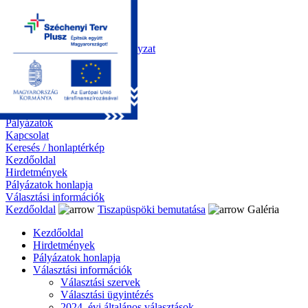
Kezdőoldal
Önkormányzat
Polgármesteri Hivatal
Roma Nemzetiségi Önkormányzat
Elektronikus ügyintézés
Közérdekű információk
Tiszapüspöki bemutatása
Galéria
Díjazottaink
Pályázatok
Kapcsolat
Keresés / honlaptérkép
Kezdőoldal
Hirdetmények
Pályázatok honlapja
Választási információk
Kezdőoldal
Tiszapüspöki bemutatása
Galéria
Kezdőoldal
Hirdetmények
Pályázatok honlapja
Választási információk
Választási szervek
Választási ügyintézés
2024. évi általános választások