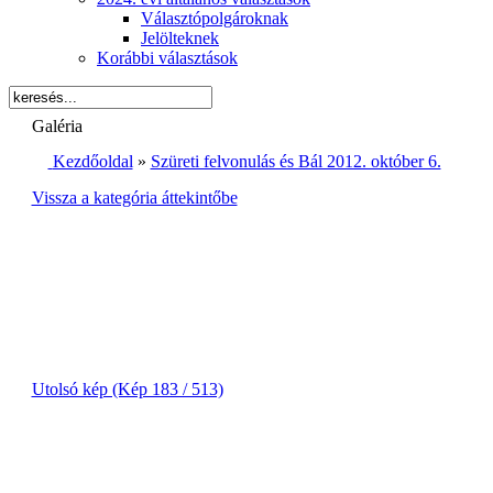
Választópolgároknak
Jelölteknek
Korábbi választások
Galéria
Kezdőoldal
»
Szüreti felvonulás és Bál 2012. október 6.
Vissza a kategória áttekintőbe
Utolsó kép (Kép 183 / 513)