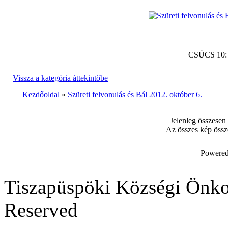
CSÚCS 10
Vissza a kategória áttekintőbe
Kezdőoldal
»
Szüreti felvonulás és Bál 2012. október 6.
Jelenleg összesen
Az összes kép össz
Powered
Tiszapüspöki Községi Önko
Reserved