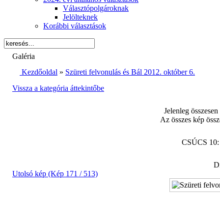
Választópolgároknak
Jelölteknek
Korábbi választások
Galéria
Kezdőoldal
»
Szüreti felvonulás és Bál 2012. október 6.
Vissza a kategória áttekintőbe
Jelenleg összesen
Az összes kép össz
CSÚCS 10
Di
Utolsó kép (Kép 171 / 513)